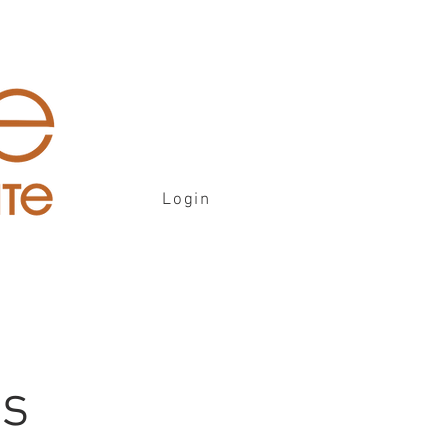
Login
is