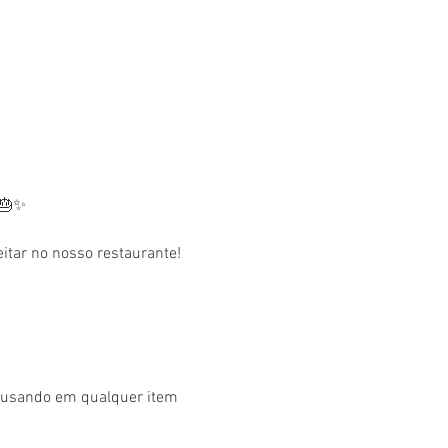
 🎂✨
tar no nosso restaurante! 
r usando em qualquer item 