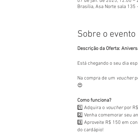
07 de jan. de 2025, 12:00 –
Brasília, Asa Norte sala 135 
Sobre o evento
Descrição da Oferta: Anivers
Está chegando o seu dia esp
Na compra de um 
voucher
 p
😍
Como funciona?
1️⃣ Adquira o 
voucher
 por R$
2️⃣ Venha comemorar seu ani
3️⃣ Aproveite R$ 150 em con
do cardápio!