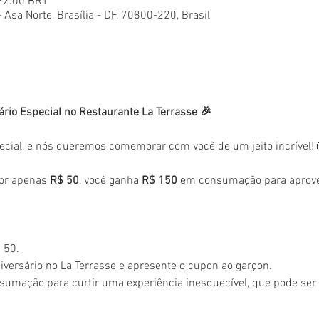
 22:00 BRT
- Asa Norte, Brasília - DF, 70800-220, Brasil
ário Especial no Restaurante La Terrasse 🎉
ecial, e nós queremos comemorar com você de um jeito incrível!
or apenas 
R$ 50
, você ganha 
R$ 150
 em consumação para aprovei
 50.
versário no La Terrasse e apresente o cupon ao garçon.
sumação para curtir uma experiência inesquecível, que pode se