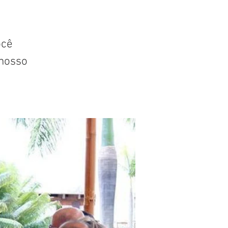
ocê
nosso