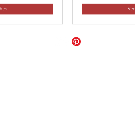
lhes
Ver
Grupo Restô
Poivre Verd Restaurante Ltda
35.251.133/0001-15
LOTE 02 BLOCO N LOJA 135, Brasília - Distrito Federal - Brasil
Telefone:
(61) 3526-9921
E-mail:
contato@grupolaterrasse.com.br
Política de troca
Política de reservas
Política de cancelamento e reembolso
Termos de serviço WhatsApp