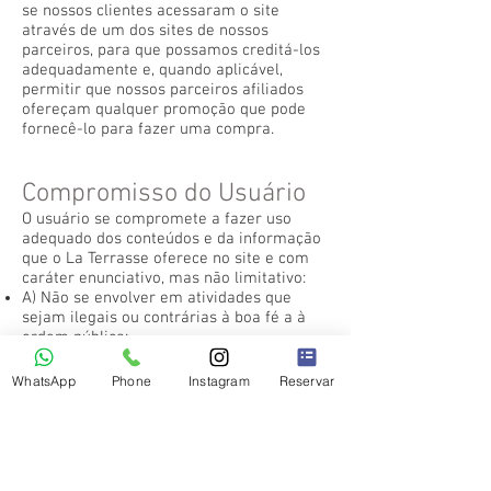
se nossos clientes acessaram o site
através de um dos sites de nossos
parceiros, para que possamos creditá-los
adequadamente e, quando aplicável,
permitir que nossos parceiros afiliados
ofereçam qualquer promoção que pode
fornecê-lo para fazer uma compra.
Compromisso do Usuário
O usuário se compromete a fazer uso
adequado dos conteúdos e da informação
que o La Terrasse oferece no site e com
caráter enunciativo, mas não limitativo:
A) Não se envolver em atividades que
sejam ilegais ou contrárias à boa fé a à
ordem pública;
B) Não difundir propaganda ou conteúdo
de natureza racista, xenofóbica,
166bet
ou
WhatsApp
Phone
Instagram
Reservar
azar, qualquer tipo de pornografia ilegal,
de apologia ao terrorismo ou contra os
direitos humanos;
C) Não causar danos aos sistemas físicos
(hardwares) e lógicos (softwares) do La