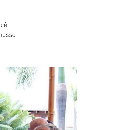
ocê
nosso