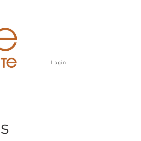
Login
is