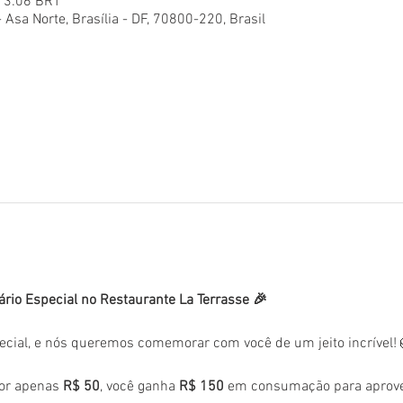
 13:06 BRT
- Asa Norte, Brasília - DF, 70800-220, Brasil
ário Especial no Restaurante La Terrasse 🎉
ecial, e nós queremos comemorar com você de um jeito incrível!
or apenas 
R$ 50
, você ganha 
R$ 150
 em consumação para aprovei