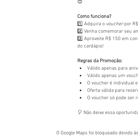
😍
Como funciona?
1️⃣ Adquira o 
voucher
 por R$
2️⃣ Venha comemorar seu ani
3️⃣ Aproveite R$ 150 em con
do cardápio!
Regras da Promoção:
Válido apenas para aniv
Válido apenas um vouche
O voucher é individual e 
Oferta válida para rese
O voucher só pode ser 
🎈 Não deixe essa oportunid
O Google Maps foi bloqueado devido às