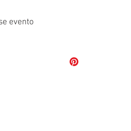
se evento
Grupo Restô
Poivre Verd Restaurante Ltda
35.251.133/0001-15
LOTE 02 BLOCO N LOJA 135, Brasília - Distrito Federal - Brasil
Telefone:
(61) 3526-9921
E-mail:
contato@grupolaterrasse.com.br