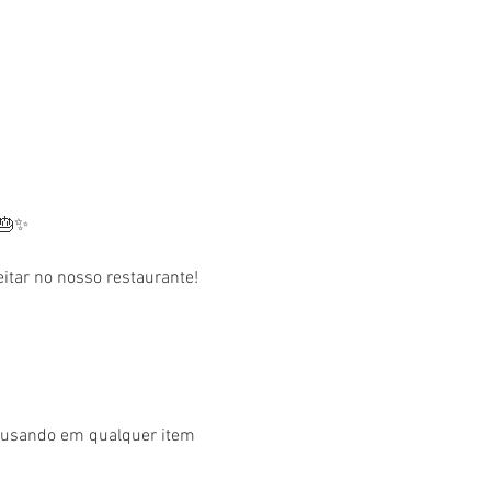
 🎂✨
tar no nosso restaurante! 
r usando em qualquer item 