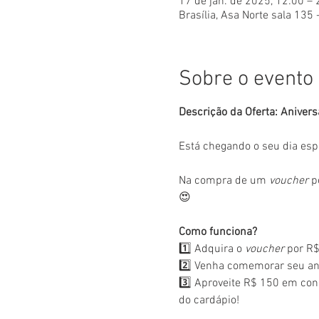
17 de jan. de 2025, 12:00 –
Brasília, Asa Norte sala 135 
Sobre o evento
Descrição da Oferta: Anivers
Está chegando o seu dia esp
Na compra de um 
voucher
 p
😍
Como funciona?
1️⃣ Adquira o 
voucher
 por R$
2️⃣ Venha comemorar seu ani
3️⃣ Aproveite R$ 150 em con
do cardápio!