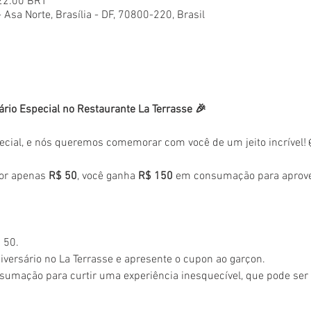
 22:00 BRT
- Asa Norte, Brasília - DF, 70800-220, Brasil
ário Especial no Restaurante La Terrasse 🎉
ecial, e nós queremos comemorar com você de um jeito incrível!
or apenas 
R$ 50
, você ganha 
R$ 150
 em consumação para aprovei
 50.
versário no La Terrasse e apresente o cupon ao garçon.
sumação para curtir uma experiência inesquecível, que pode se