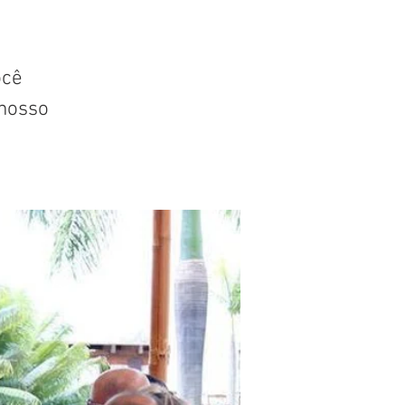
ocê
nosso