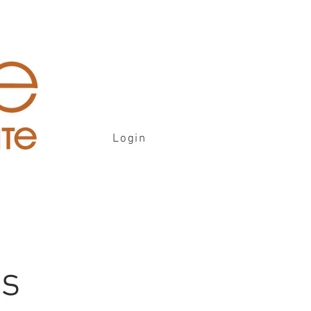
Login
is