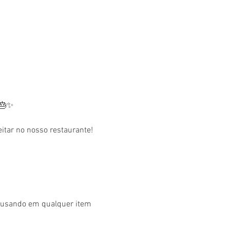
 🎂✨
tar no nosso restaurante! 
r usando em qualquer item 