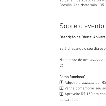
26 de jan. de 2025, 12:00 – 
Brasília, Asa Norte sala 135 
Sobre o evento
Descrição da Oferta: Anivers
Está chegando o seu dia esp
Na compra de um 
voucher
 p
😍
Como funciona?
1️⃣ Adquira o 
voucher
 por R$
2️⃣ Venha comemorar seu ani
3️⃣ Aproveite R$ 150 em con
do cardápio!