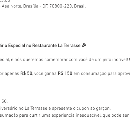
23:00
- Asa Norte, Brasília - DF, 70800-220, Brasil
ário Especial no Restaurante La Terrasse 🎉
ecial, e nós queremos comemorar com você de um jeito incrível!
or apenas 
R$ 50
, você ganha 
R$ 150
 em consumação para aprovei
 50.
versário no La Terrasse e apresente o cupon ao garçon.
sumação para curtir uma experiência inesquecível, que pode se