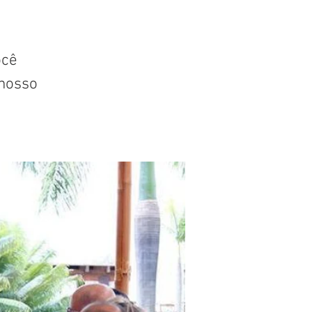
ocê
nosso