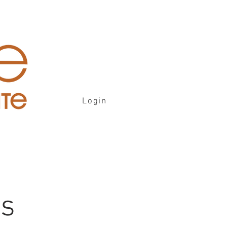
Login
is