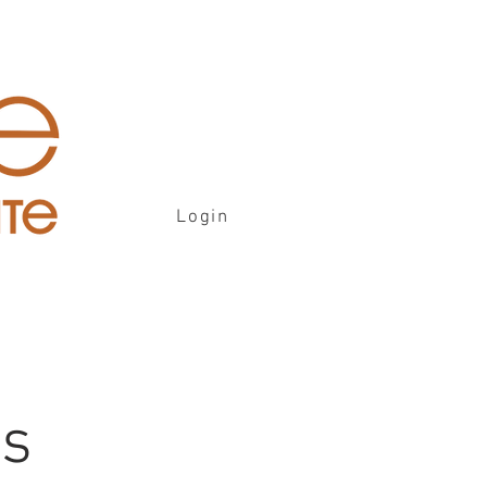
Login
is