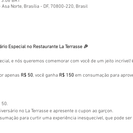
 13:06 BRT
- Asa Norte, Brasília - DF, 70800-220, Brasil
ário Especial no Restaurante La Terrasse 🎉
ecial, e nós queremos comemorar com você de um jeito incrível!
or apenas 
R$ 50
, você ganha 
R$ 150
 em consumação para aprovei
 50.
versário no La Terrasse e apresente o cupon ao garçon.
sumação para curtir uma experiência inesquecível, que pode se