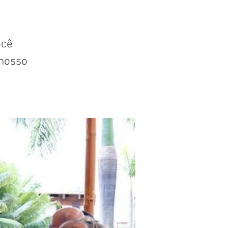
ocê
nosso