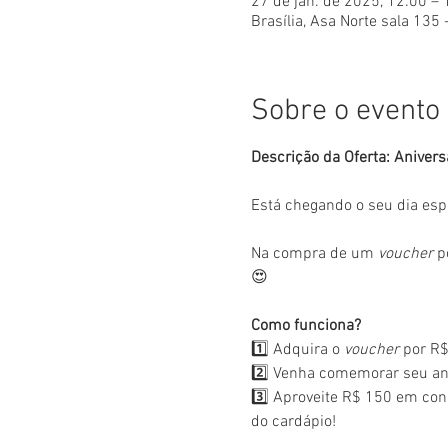
27 de jan. de 2025, 12:00 –
Brasília, Asa Norte sala 135 
Sobre o evento
Descrição da Oferta: Anivers
Está chegando o seu dia esp
Na compra de um 
voucher
 p
😍
Como funciona?
1️⃣ Adquira o 
voucher
 por R$
2️⃣ Venha comemorar seu ani
3️⃣ Aproveite R$ 150 em con
do cardápio!