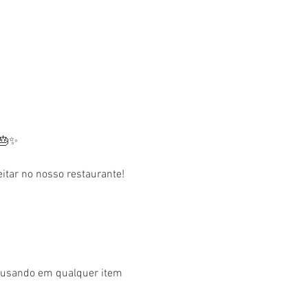
 🎂✨
tar no nosso restaurante! 
r usando em qualquer item 