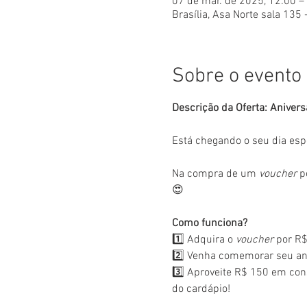
07 de mar. de 2025, 12:00 –
Brasília, Asa Norte sala 135 
Sobre o evento
Descrição da Oferta: Anivers
Está chegando o seu dia esp
Na compra de um 
voucher
 p
😍
Como funciona?
1️⃣ Adquira o 
voucher
 por R$
2️⃣ Venha comemorar seu ani
3️⃣ Aproveite R$ 150 em con
do cardápio!