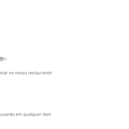
 🎂✨
tar no nosso restaurante! 
r usando em qualquer item 