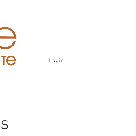
Login
is