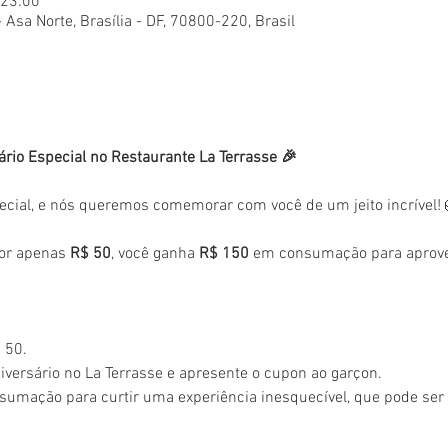
 23:00
- Asa Norte, Brasília - DF, 70800-220, Brasil
ário Especial no Restaurante La Terrasse 🎉
ecial, e nós queremos comemorar com você de um jeito incrível!
or apenas 
R$ 50
, você ganha 
R$ 150
 em consumação para aprovei
 50.
versário no La Terrasse e apresente o cupon ao garçon.
sumação para curtir uma experiência inesquecível, que pode se