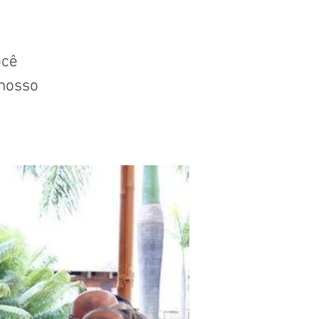
ocê
nosso