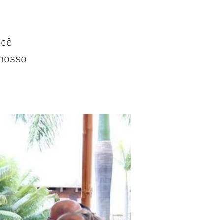
ocê
nosso