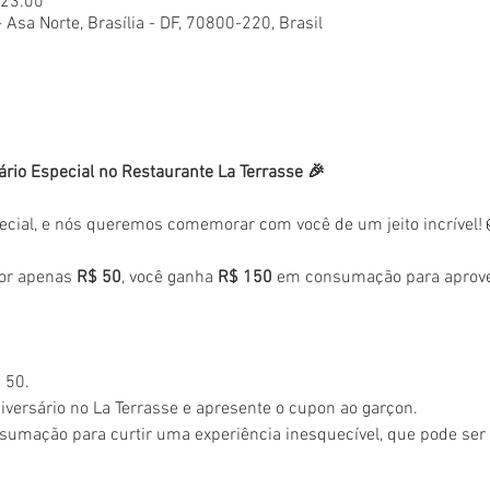
 23:00
- Asa Norte, Brasília - DF, 70800-220, Brasil
ário Especial no Restaurante La Terrasse 🎉
ecial, e nós queremos comemorar com você de um jeito incrível!
or apenas 
R$ 50
, você ganha 
R$ 150
 em consumação para aprovei
 50.
versário no La Terrasse e apresente o cupon ao garçon.
sumação para curtir uma experiência inesquecível, que pode se