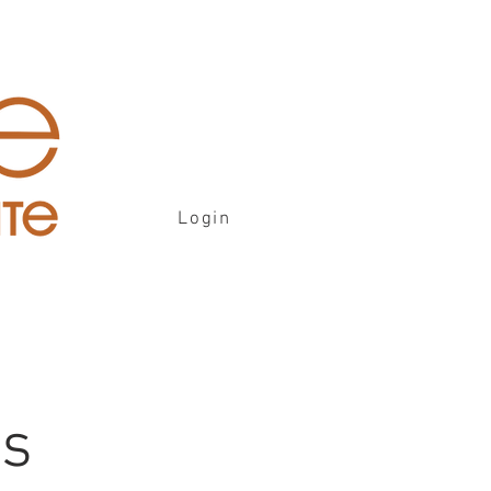
Login
is