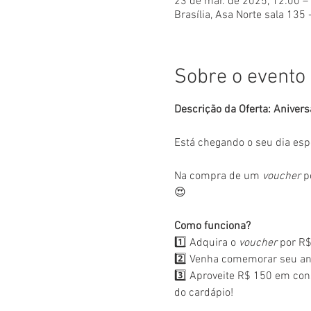
23 de mar. de 2025, 12:00 –
Brasília, Asa Norte sala 135 
Sobre o evento
Descrição da Oferta: Anivers
Está chegando o seu dia esp
Na compra de um 
voucher
 p
😍
Como funciona?
1️⃣ Adquira o 
voucher
 por R$
2️⃣ Venha comemorar seu ani
3️⃣ Aproveite R$ 150 em con
do cardápio!