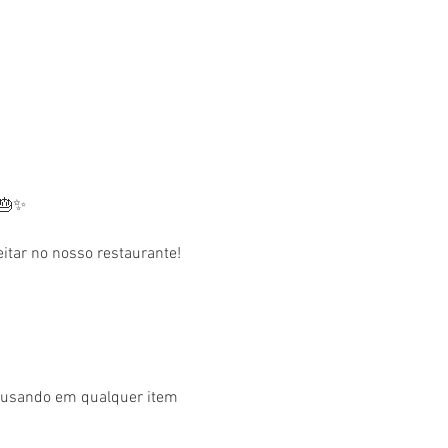
 🎂✨
tar no nosso restaurante! 
r usando em qualquer item 