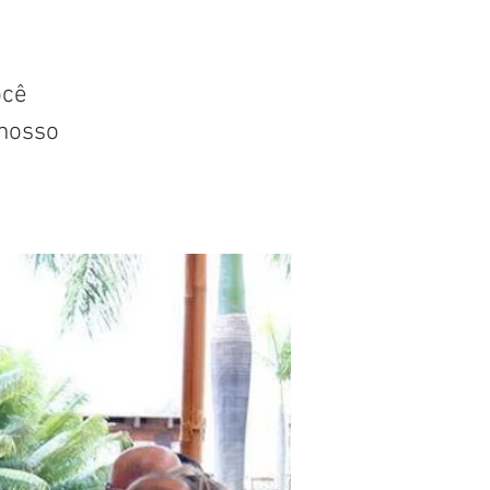
ocê
nosso