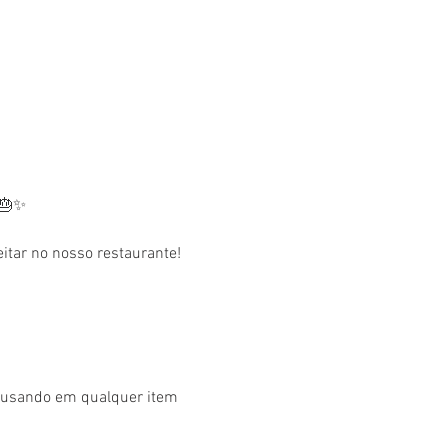
 🎂✨
tar no nosso restaurante! 
r usando em qualquer item 