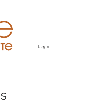
Login
is