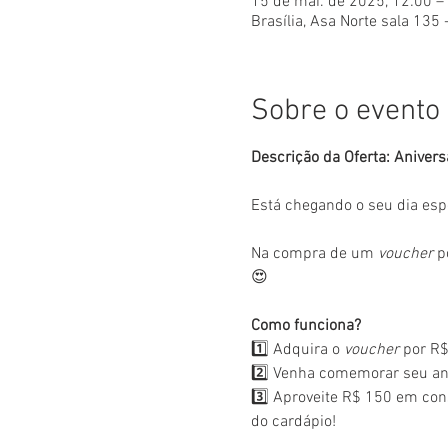
15 de mai. de 2025, 12:00 –
Brasília, Asa Norte sala 135 
Sobre o evento
Descrição da Oferta: Anivers
Está chegando o seu dia esp
Na compra de um 
voucher
 p
😍
Como funciona?
1️⃣ Adquira o 
voucher
 por R$
2️⃣ Venha comemorar seu ani
3️⃣ Aproveite R$ 150 em con
do cardápio!