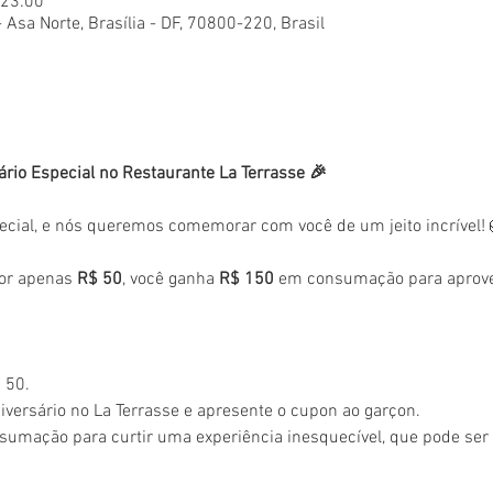
 23:00
- Asa Norte, Brasília - DF, 70800-220, Brasil
ário Especial no Restaurante La Terrasse 🎉
ecial, e nós queremos comemorar com você de um jeito incrível!
or apenas 
R$ 50
, você ganha 
R$ 150
 em consumação para aprovei
 50.
versário no La Terrasse e apresente o cupon ao garçon.
sumação para curtir uma experiência inesquecível, que pode se