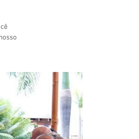
ocê
nosso