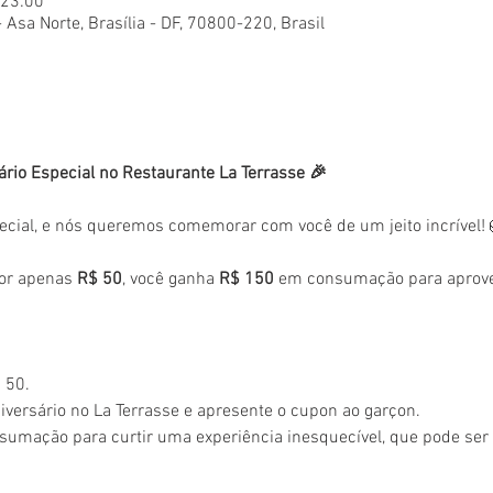
 23:00
- Asa Norte, Brasília - DF, 70800-220, Brasil
ário Especial no Restaurante La Terrasse 🎉
ecial, e nós queremos comemorar com você de um jeito incrível!
or apenas 
R$ 50
, você ganha 
R$ 150
 em consumação para aprovei
 50.
versário no La Terrasse e apresente o cupon ao garçon.
sumação para curtir uma experiência inesquecível, que pode se