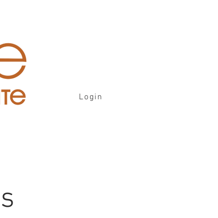
Login
is