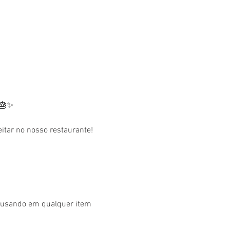
 🎂✨
tar no nosso restaurante! 
r usando em qualquer item 