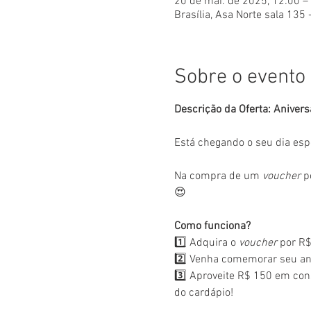
20 de mai. de 2025, 12:00 –
Brasília, Asa Norte sala 135 
Sobre o evento
Descrição da Oferta: Anivers
Está chegando o seu dia esp
Na compra de um 
voucher
 p
😍
Como funciona?
1️⃣ Adquira o 
voucher
 por R$
2️⃣ Venha comemorar seu ani
3️⃣ Aproveite R$ 150 em con
do cardápio!