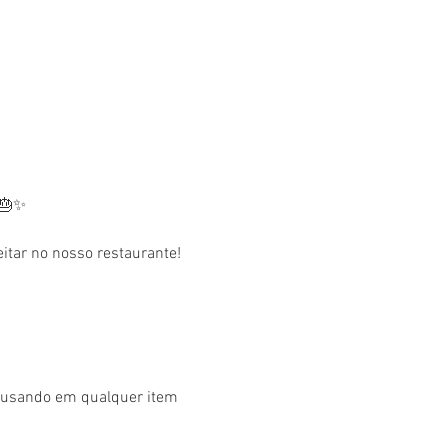
 🎂✨
tar no nosso restaurante! 
r usando em qualquer item 