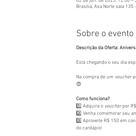
02 de jun. de 2025, 12:00 –
Brasília, Asa Norte sala 135 
Sobre o evento
Descrição da Oferta: Anivers
Está chegando o seu dia esp
Na compra de um 
voucher
 p
😍
Como funciona?
1️⃣ Adquira o 
voucher
 por R$
2️⃣ Venha comemorar seu ani
3️⃣ Aproveite R$ 150 em con
do cardápio!