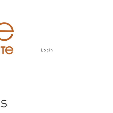
Login
is