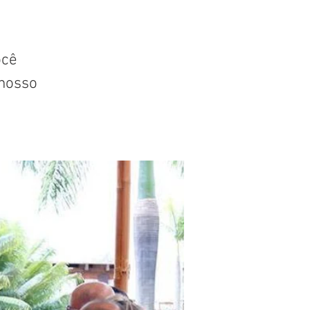
ocê
nosso