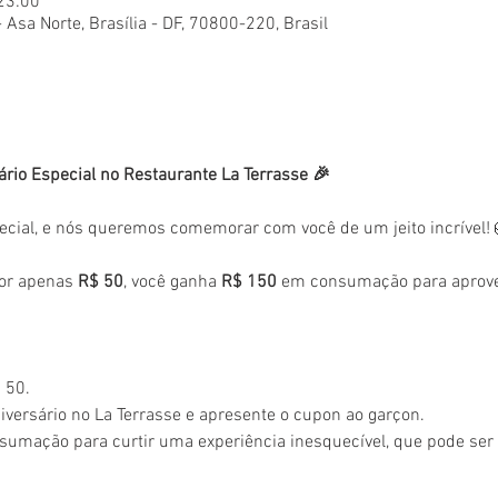
 23:00
- Asa Norte, Brasília - DF, 70800-220, Brasil
ário Especial no Restaurante La Terrasse 🎉
ecial, e nós queremos comemorar com você de um jeito incrível!
or apenas 
R$ 50
, você ganha 
R$ 150
 em consumação para aprovei
 50.
versário no La Terrasse e apresente o cupon ao garçon.
sumação para curtir uma experiência inesquecível, que pode se