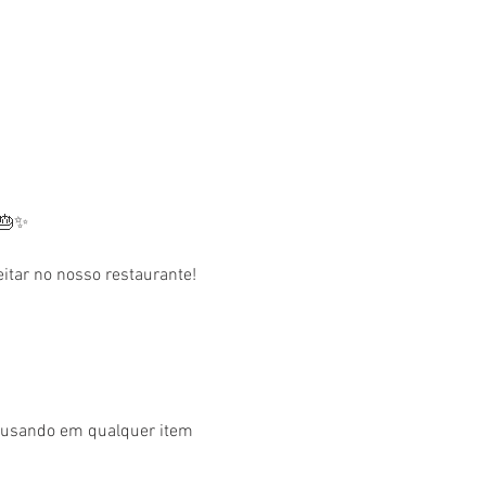
 🎂✨
tar no nosso restaurante! 
r usando em qualquer item 