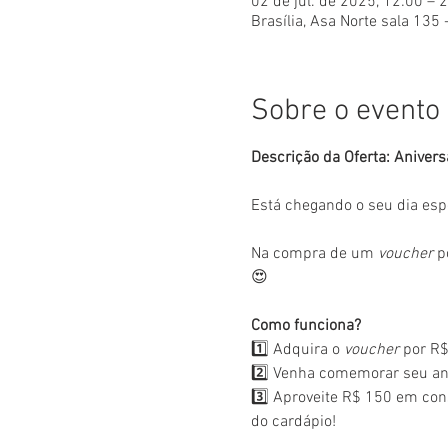
02 de jul. de 2025, 12:00 – 
Brasília, Asa Norte sala 135 
Sobre o evento
Descrição da Oferta: Anivers
Está chegando o seu dia esp
Na compra de um 
voucher
 p
😍
Como funciona?
1️⃣ Adquira o 
voucher
 por R$
2️⃣ Venha comemorar seu ani
3️⃣ Aproveite R$ 150 em con
do cardápio!