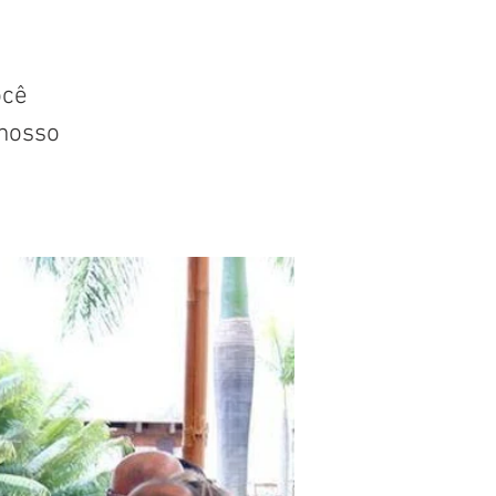
ocê
nosso