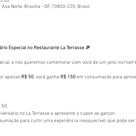
23:00
- Asa Norte, Brasília - DF, 70800-220, Brasil
ário Especial no Restaurante La Terrasse 🎉
ecial, e nós queremos comemorar com você de um jeito incrível!
or apenas 
R$ 50
, você ganha 
R$ 150
 em consumação para aprovei
 50.
versário no La Terrasse e apresente o cupon ao garçon.
sumação para curtir uma experiência inesquecível, que pode se