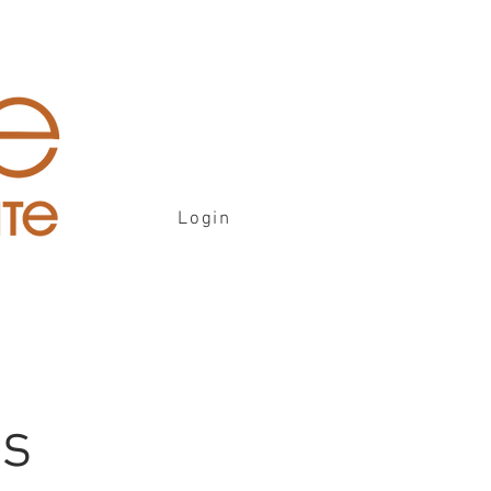
Login
is