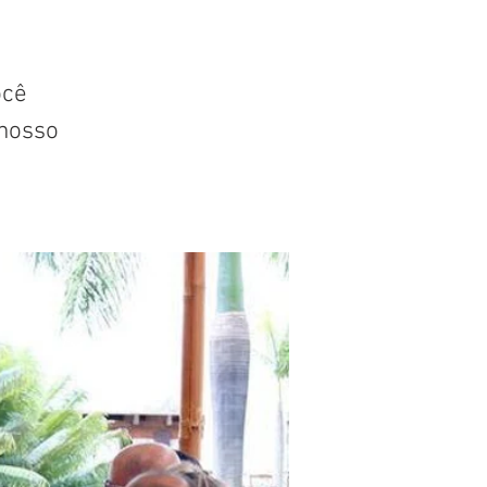
ocê
nosso