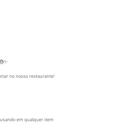
 🎂✨
tar no nosso restaurante! 
r usando em qualquer item 