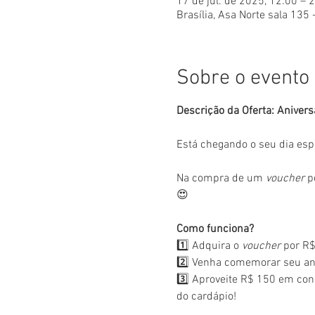
17 de jul. de 2025, 12:00 – 
Brasília, Asa Norte sala 135 
Sobre o evento
Descrição da Oferta: Anivers
Está chegando o seu dia esp
Na compra de um 
voucher
 p
😍
Como funciona?
1️⃣ Adquira o 
voucher
 por R$
2️⃣ Venha comemorar seu ani
3️⃣ Aproveite R$ 150 em con
do cardápio!