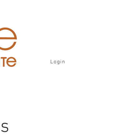
Login
is