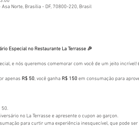
23:00
- Asa Norte, Brasília - DF, 70800-220, Brasil
ário Especial no Restaurante La Terrasse 🎉
ecial, e nós queremos comemorar com você de um jeito incrível!
or apenas 
R$ 50
, você ganha 
R$ 150
 em consumação para aprovei
 50.
versário no La Terrasse e apresente o cupon ao garçon.
sumação para curtir uma experiência inesquecível, que pode se