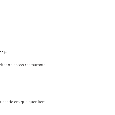
 🎂✨
tar no nosso restaurante! 
r usando em qualquer item 