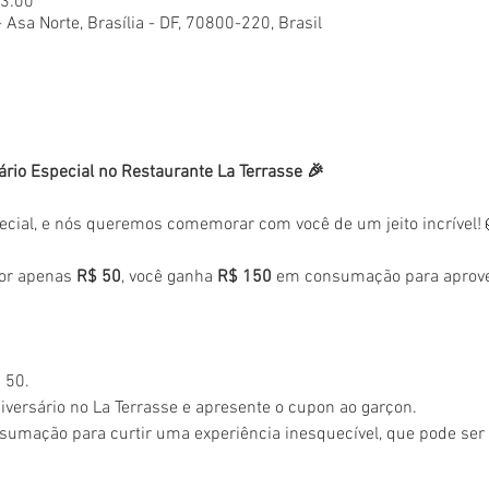
23:00
- Asa Norte, Brasília - DF, 70800-220, Brasil
ário Especial no Restaurante La Terrasse 🎉
ecial, e nós queremos comemorar com você de um jeito incrível!
or apenas 
R$ 50
, você ganha 
R$ 150
 em consumação para aprovei
 50.
versário no La Terrasse e apresente o cupon ao garçon.
sumação para curtir uma experiência inesquecível, que pode se