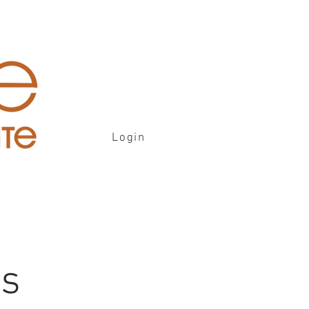
Login
is