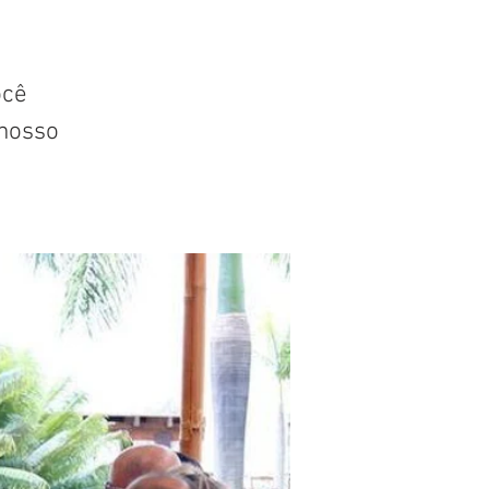
ocê
nosso