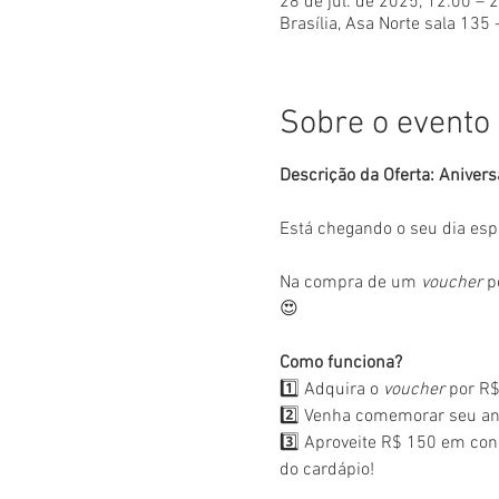
28 de jul. de 2025, 12:00 – 
Brasília, Asa Norte sala 135 
Sobre o evento
Descrição da Oferta: Anivers
Está chegando o seu dia esp
Na compra de um 
voucher
 p
😍
Como funciona?
1️⃣ Adquira o 
voucher
 por R$
2️⃣ Venha comemorar seu ani
3️⃣ Aproveite R$ 150 em con
do cardápio!