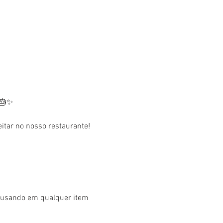
 🎂✨
tar no nosso restaurante! 
r usando em qualquer item 