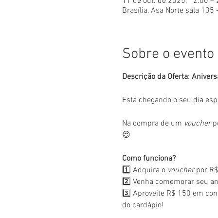
11 de out. de 2025, 12:00 –
Brasília, Asa Norte sala 135 
Sobre o evento
Descrição da Oferta: Anivers
Está chegando o seu dia esp
Na compra de um 
voucher
 p
😍
Como funciona?
1️⃣ Adquira o 
voucher
 por R$
2️⃣ Venha comemorar seu ani
3️⃣ Aproveite R$ 150 em con
do cardápio!