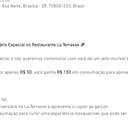
 23:00
- Asa Norte, Brasília - DF, 70800-220, Brasil
ário Especial no Restaurante La Terrasse 🎉
ecial, e nós queremos comemorar com você de um jeito incrível!
or apenas 
R$ 50
, você ganha 
R$ 150
 em consumação para aprovei
 50.
versário no La Terrasse e apresente o cupon ao garçon.
sumação para curtir uma experiência inesquecível, que pode se