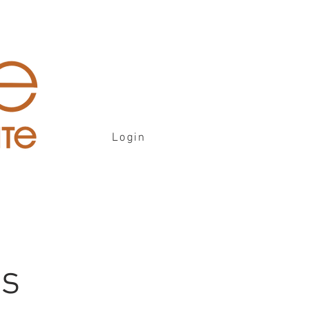
Login
is