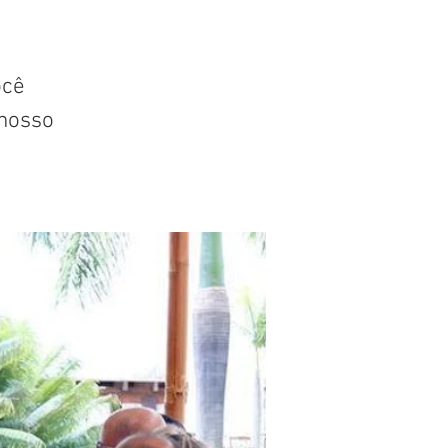
ocê
nosso