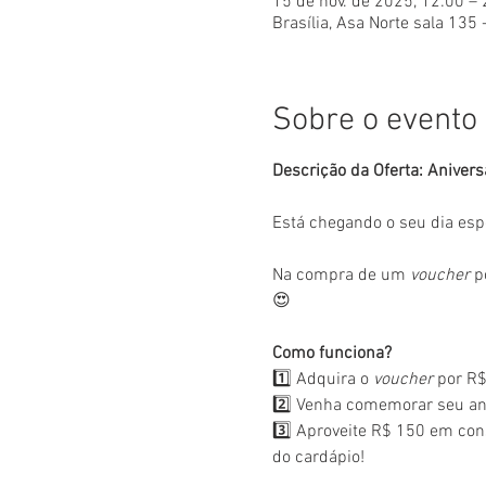
15 de nov. de 2025, 12:00 –
Brasília, Asa Norte sala 135 
Sobre o evento
Descrição da Oferta: Anivers
Está chegando o seu dia esp
Na compra de um 
voucher
 p
😍
Como funciona?
1️⃣ Adquira o 
voucher
 por R$
2️⃣ Venha comemorar seu ani
3️⃣ Aproveite R$ 150 em con
do cardápio!