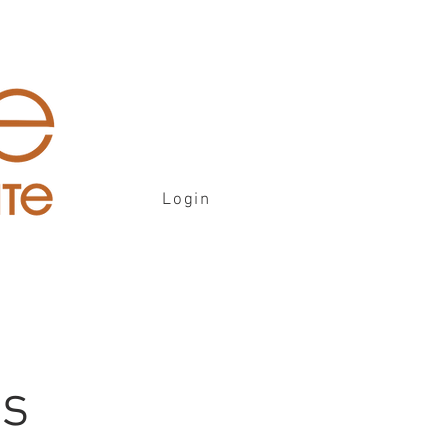
Login
is