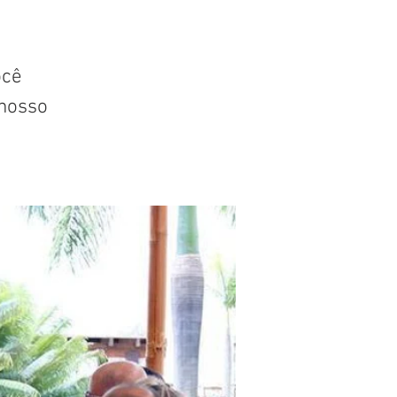
ocê
nosso