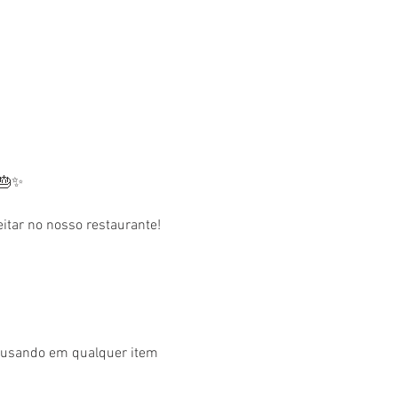
 🎂✨
tar no nosso restaurante! 
r usando em qualquer item 