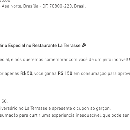
 23:00
- Asa Norte, Brasília - DF, 70800-220, Brasil
ário Especial no Restaurante La Terrasse 🎉
ecial, e nós queremos comemorar com você de um jeito incrível!
or apenas 
R$ 50
, você ganha 
R$ 150
 em consumação para aprovei
 50.
versário no La Terrasse e apresente o cupon ao garçon.
sumação para curtir uma experiência inesquecível, que pode se