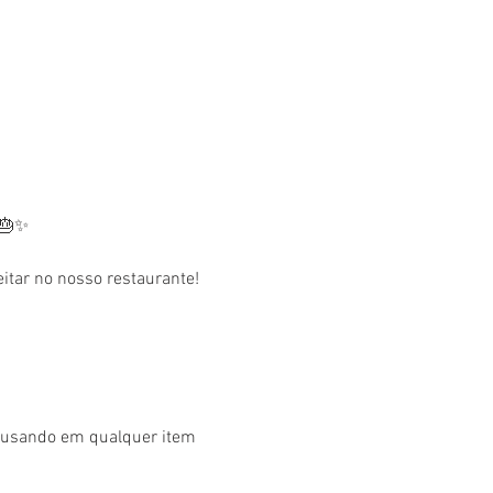
 🎂✨
tar no nosso restaurante! 
r usando em qualquer item 