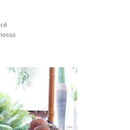
ocê
nosso