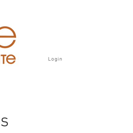
Login
is