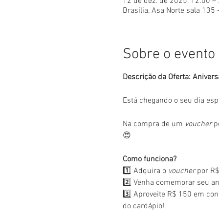
12 de dez. de 2025, 12:00 –
Brasília, Asa Norte sala 135 
Sobre o evento
Descrição da Oferta: Anivers
Está chegando o seu dia esp
Na compra de um 
voucher
 p
😍
Como funciona?
1️⃣ Adquira o 
voucher
 por R$
2️⃣ Venha comemorar seu ani
3️⃣ Aproveite R$ 150 em con
do cardápio!