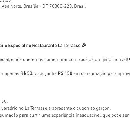
 23:00
- Asa Norte, Brasília - DF, 70800-220, Brasil
ário Especial no Restaurante La Terrasse 🎉
ecial, e nós queremos comemorar com você de um jeito incrível!
or apenas 
R$ 50
, você ganha 
R$ 150
 em consumação para aprovei
 50.
versário no La Terrasse e apresente o cupon ao garçon.
sumação para curtir uma experiência inesquecível, que pode se