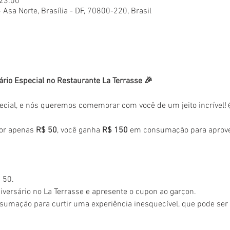
 23:00
- Asa Norte, Brasília - DF, 70800-220, Brasil
ário Especial no Restaurante La Terrasse 🎉
ecial, e nós queremos comemorar com você de um jeito incrível!
or apenas 
R$ 50
, você ganha 
R$ 150
 em consumação para aprovei
 50.
versário no La Terrasse e apresente o cupon ao garçon.
sumação para curtir uma experiência inesquecível, que pode se