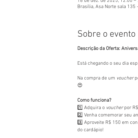
18 de dez. de 2025, 12:00 –
Brasília, Asa Norte sala 135 
Sobre o evento
Descrição da Oferta: Anivers
Está chegando o seu dia esp
Na compra de um 
voucher
 p
😍
Como funciona?
1️⃣ Adquira o 
voucher
 por R$
2️⃣ Venha comemorar seu ani
3️⃣ Aproveite R$ 150 em con
do cardápio!