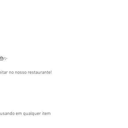
 🎂✨
tar no nosso restaurante! 
r usando em qualquer item 