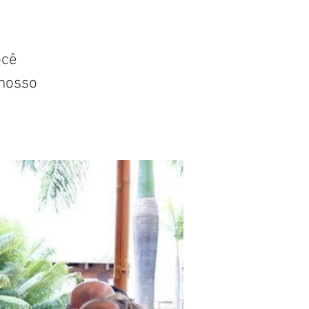
ocê
nosso