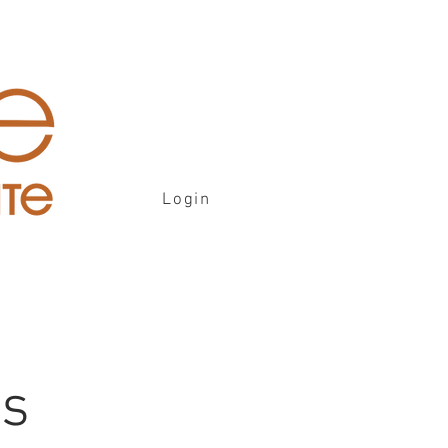
Login
is