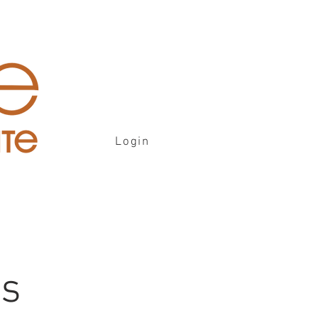
Login
is