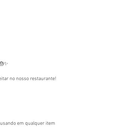
 🎂✨
tar no nosso restaurante! 
r usando em qualquer item 