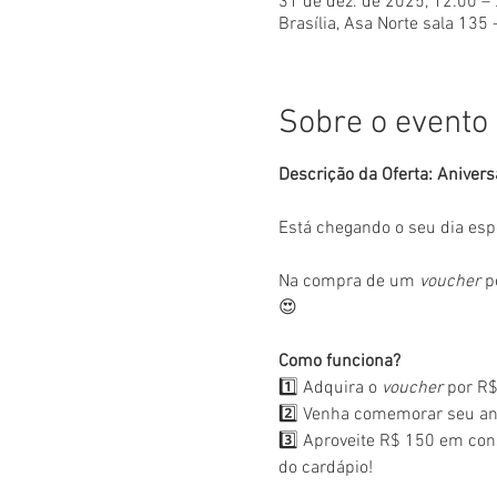
31 de dez. de 2025, 12:00 –
Brasília, Asa Norte sala 135 
Sobre o evento
Descrição da Oferta: Anivers
Está chegando o seu dia esp
Na compra de um 
voucher
 p
😍
Como funciona?
1️⃣ Adquira o 
voucher
 por R$
2️⃣ Venha comemorar seu ani
3️⃣ Aproveite R$ 150 em con
do cardápio!