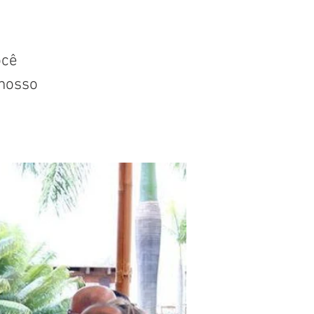
ocê
nosso