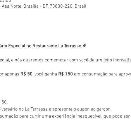
 23:00
- Asa Norte, Brasília - DF, 70800-220, Brasil
ário Especial no Restaurante La Terrasse 🎉
ecial, e nós queremos comemorar com você de um jeito incrível!
or apenas 
R$ 50
, você ganha 
R$ 150
 em consumação para aprovei
 50.
versário no La Terrasse e apresente o cupon ao garçon.
sumação para curtir uma experiência inesquecível, que pode se