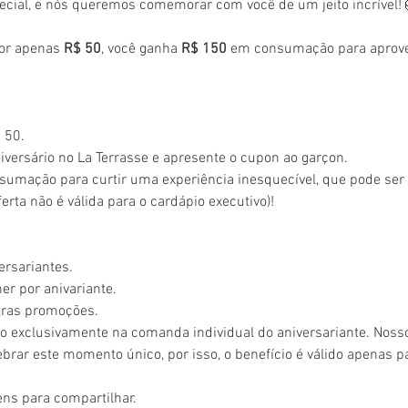
ecial, e nós queremos comemorar com você de um jeito incrível!
or apenas 
R$ 50
, você ganha 
R$ 150
 em consumação para aprovei
 50.
versário no La Terrasse e apresente o cupon ao garçon.
sumação para curtir uma experiência inesquecível, que pode se
erta não é válida para o cardápio executivo)!
ersariantes.
r por anivariante.
tras promoções.
o exclusivamente na comanda individual do aniversariante. Noss
brar este momento único, por isso, o benefício é válido apenas 
tens para compartilhar. 