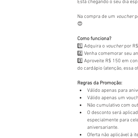
Está chegando o seu dia esp
Na compra de um 
voucher
 p
😍
Como funciona?
1️⃣ Adquira o 
voucher
 por R$
2️⃣ Venha comemorar seu ani
3️⃣ Aproveite R$ 150 em con
do cardápio (atenção, essa of
Regras da Promoção:
Válido apenas para aniv
Válido apenas um vouche
Não cumulativo com ou
O desconto será aplicad
especialmente para cele
aniversariante.
Oferta não aplicável à i