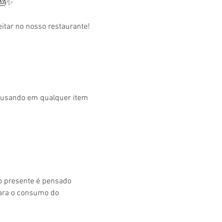
 🎂✨
tar no nosso restaurante! 
r usando em qualquer item 
o presente é pensado 
para o consumo do 