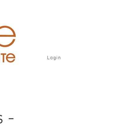
Login
 -