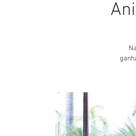
Ani
Na
ganh