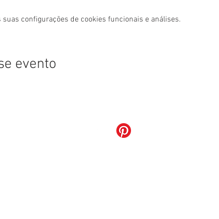
 suas configurações de cookies funcionais e análises.
se evento
Grupo Restô
Poivre Verd Restaurante Ltda
35.251.133/0001-15
LOTE 02 BLOCO N LOJA 135, Brasília - Distrito Federal - Brasil
Telefone:
(61) 3526-9921