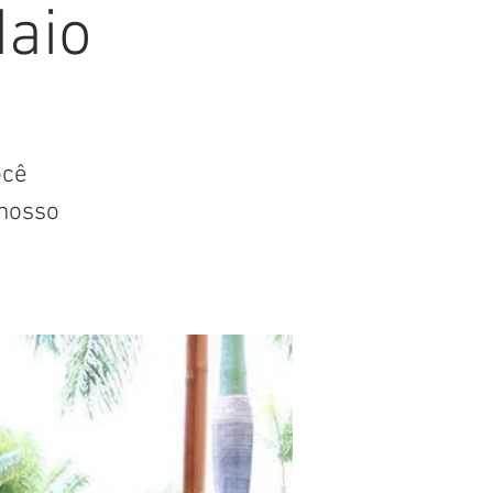
Maio
ocê
nosso