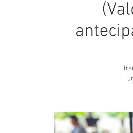
(Val
antecip
Tra
u