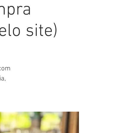
ompra
lo site)
 com
a,