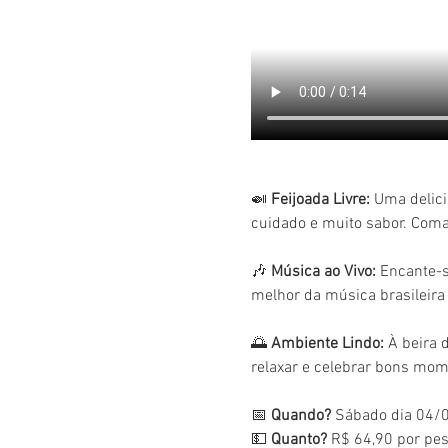
🍛 
Feijoada Livre:
 Uma delic
cuidado e muito sabor. Coma 
🎶 
Música ao Vivo:
 Encante-s
melhor da música brasileira
🌅 
Ambiente Lindo:
 À beira 
relaxar e celebrar bons mom
📅 
Quando?
 Sábado dia 04/0
💵 
Quanto?
 R$ 64,90 por pes