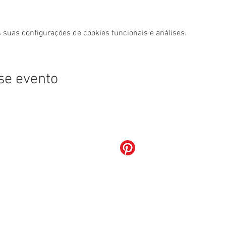
 suas configurações de cookies funcionais e análises.
se evento
Grupo Restô
Poivre Verd Restaurante Ltda
35.251.133/0001-15
LOTE 02 BLOCO N LOJA 135, Brasília - Distrito Federal - Brasil