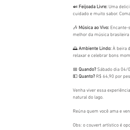
🍛 
Feijoada Livre:
 Uma delic
cuidado e muito sabor. Coma 
🎶 
Música ao Vivo:
 Encante-s
melhor da música brasileira
🌅 
Ambiente Lindo:
 À beira 
relaxar e celebrar bons mom
📅 
Quando?
 Sábado dia 04/0
💵 
Quanto?
 R$ 64,90 por pes
Venha viver essa experiência
natural do lago.
Reúna quem você ama e venh
Obs: o couvert artístico é op