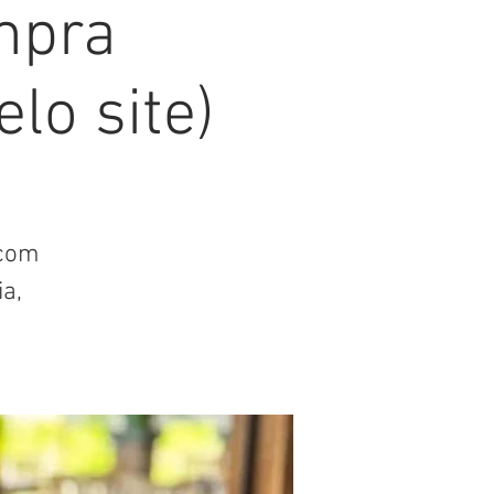
ompra
lo site)
 com
a,