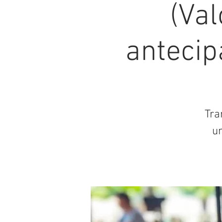
(Val
antecip
Tra
u