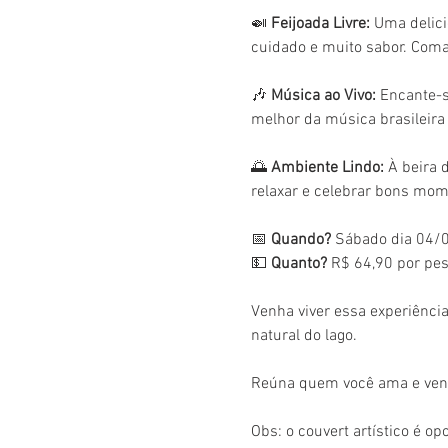
🍛 
Feijoada Livre:
 Uma delic
cuidado e muito sabor. Coma 
🎶 
Música ao Vivo:
 Encante-s
melhor da música brasileira
🌅 
Ambiente Lindo:
 À beira 
relaxar e celebrar bons mom
📅 
Quando?
 Sábado dia 04/0
💵 
Quanto?
 R$ 64,90 por pes
Venha viver essa experiência
natural do lago.
Reúna quem você ama e venh
Obs: o couvert artístico é op