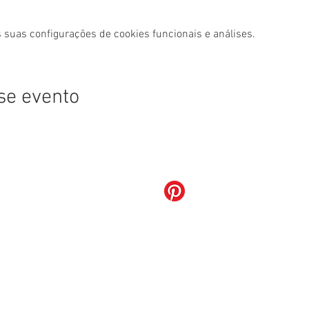
 suas configurações de cookies funcionais e análises.
se evento
Grupo Restô
Poivre Verd Restaurante Ltda
35.251.133/0001-15
LOTE 02 BLOCO N LOJA 135, Brasília - Distrito Federal - Brasil
Telefone:
(61) 3526-9921