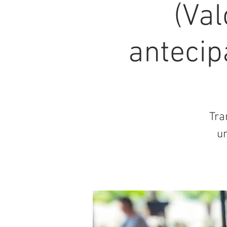
(Val
antecip
Tra
u