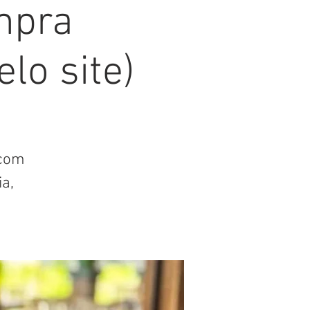
ompra
lo site)
 com
a,