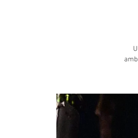
U
ambi