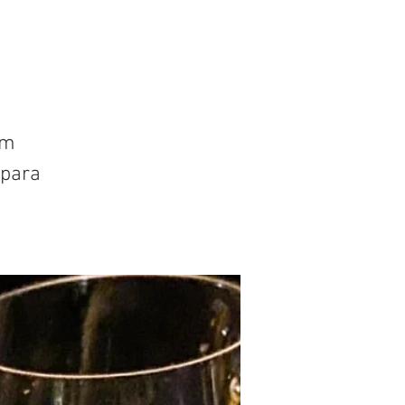
um
 para