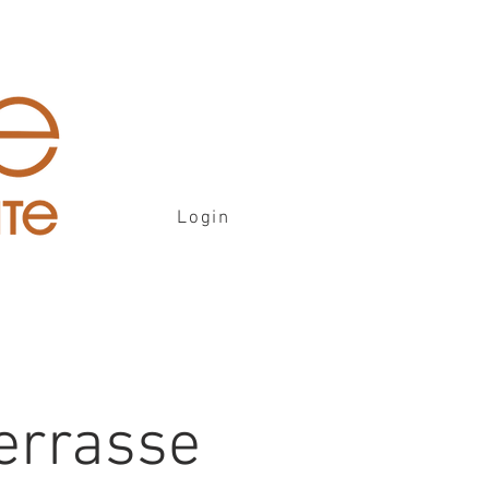
Login
errasse