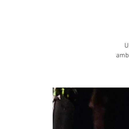
U
ambi