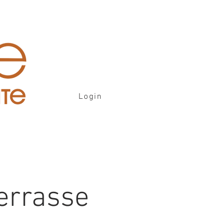
Login
errasse