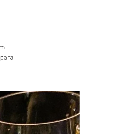
um
 para