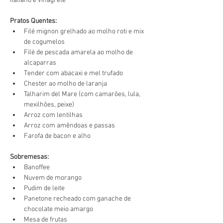
italiano e vinagrete
Pratos Quentes:
Filé mignon grelhado ao molho roti e mix 
de cogumelos
Filé de pescada amarela ao molho de 
alcaparras
Tender com abacaxi e mel trufado
Chester ao molho de laranja
Talharim del Mare (com camarões, lula, 
mexilhões, peixe)
Arroz com lentilhas
Arroz com amêndoas e passas
Farofa de bacon e alho
Sobremesas:
Banoffee
Nuvem de morango
Pudim de leite
Panetone recheado com ganache de 
chocolate meio amargo 
Mesa de frutas