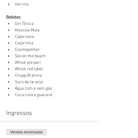
Verrine
Bebidas:
Gin Tônica
Moscow Mule
Caipiroska
Caipirinha
Cosmopolitan
Sex on the beach
Whisk old parr
Whisk red label
Chopp Brahma
Suco de laranja
Água com e sem gás
Coca-cola e guaraná
Ingressos
Vendas encerradas