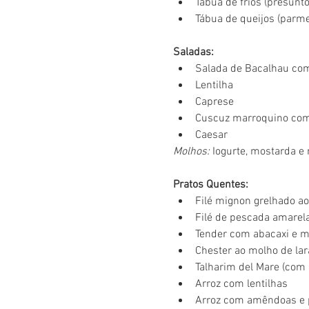
Tábua de frios (presunt
Tábua de queijos (parmes
Saladas:
Salada de Bacalhau com
Lentilha
Caprese
Cuscuz marroquino com
Caesar
Molhos:
 Iogurte, mostarda e 
Pratos Quentes:
Filé mignon grelhado ao
Filé de pescada amarel
Tender com abacaxi e m
Chester ao molho de lar
Talharim del Mare (com 
Arroz com lentilhas
Arroz com amêndoas e 