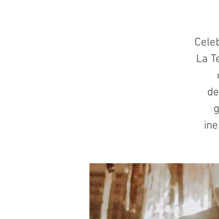
Cele
La T
de
g
ine