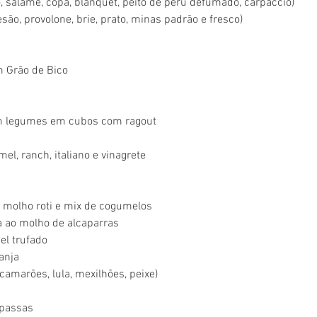
o, salame, copa, blanquet, peito de peru defumado, carpaccio)
ão, provolone, brie, prato, minas padrão e fresco)
 Grão de Bico
 legumes em cubos com ragout
mel, ranch, italiano e vinagrete
 molho roti e mix de cogumelos
a ao molho de alcaparras
el trufado
anja
camarões, lula, mexilhões, peixe)
passas