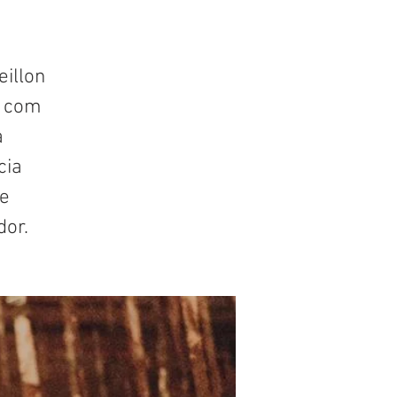
illon
, com
a
cia
te
dor.