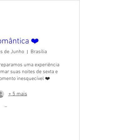
omântica ❤️
os de Junho
Brasília
reparamos uma experiência 
mar suas noites de sexta e 
mento inesquecível ❤️
+ 5 mais
_