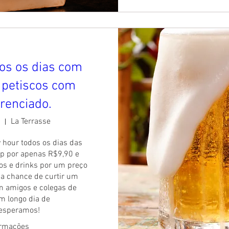
os os dias com
e petiscos com
erenciado.
La Terrasse
 hour todos os dias das 
p por apenas R$9,90 e 
os e drinks por um preço 
 a chance de curtir um 
 amigos e colegas de 
m longo dia de 
 esperamos!
ormações