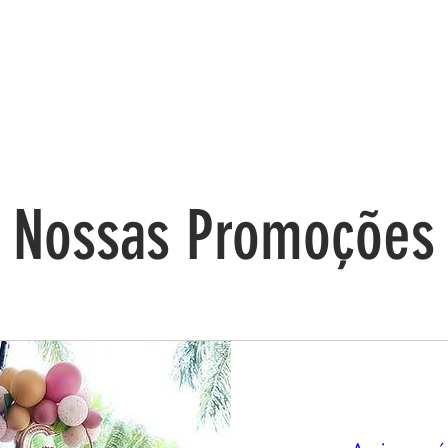
Nossas Promoções
Próximos eventos