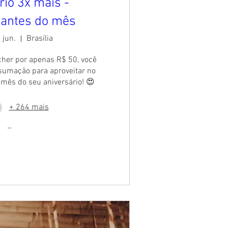
rio 3x mais -
iantes do mês
e jun.
Brasília
er por apenas R$ 50, você 
umação para aproveitar no 
 mês do seu aniversário! 😍
+ 264 mais
_