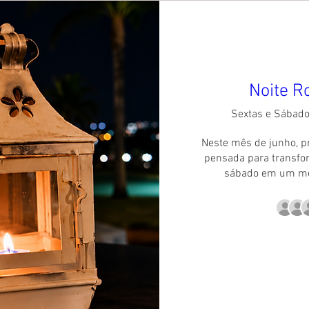
Noite R
Sextas e Sábad
Neste mês de junho, p
pensada para transfor
sábado em um mo